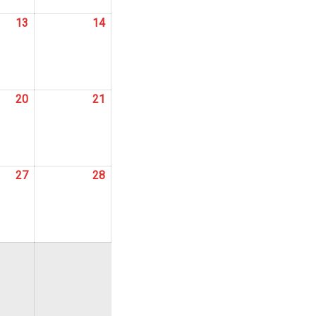
13
13
14
14
abril,
abril,
2024
2024
20
20
21
21
abril,
abril,
2024
2024
27
27
28
28
abril,
abril,
2024
2024