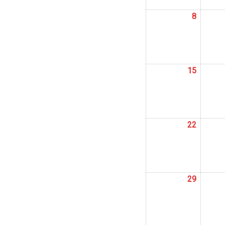
8
8
abril,
2024
15
15
abril,
2024
22
22
abril,
2024
29
29
abril,
2024