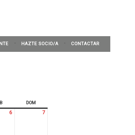
NTE
HAZTE SOCIO/A
CONTACTAR
B
SÁBADO
DOM
DOMINGO
6
6
7
7
abril,
abril,
2024
2024