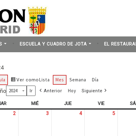
 en Madrid
S
ESCUELA Y CUADRO DE JOTA
EL RESTAURA
24
ula
Lista
Mes
Semana
Día
Ver como
ño
Hoy
Anterior
Siguiente
MAR
MARTES
MIÉ
MIÉRCOLES
JUE
JUEVES
VIE
VIERNES
SÁ
2
2
3
3
4
4
5
5
abril,
abril,
abril,
abril,
2024
2024
2024
2024