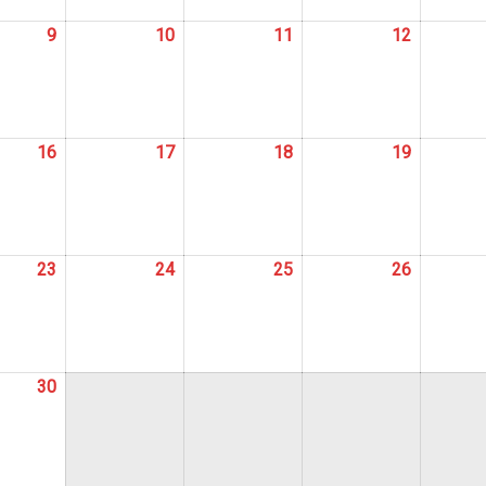
9
9
10
10
11
11
12
12
abril,
abril,
abril,
abril,
2024
2024
2024
2024
16
16
17
17
18
18
19
19
abril,
abril,
abril,
abril,
2024
2024
2024
2024
23
23
24
24
25
25
26
26
abril,
abril,
abril,
abril,
2024
2024
2024
2024
30
30
abril,
2024