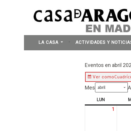
Saltar
al
contenido
La esencia de Aragón en Madrid
Casa de Aragon
LA CASA
ACTIVIDADES Y NOTICIA
Eventos en abril 20
Cuadríc
Ver como
Mes
A
LUN
LUNES
1
1
abril,
2024